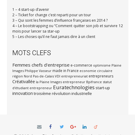
1 – 4 start-up d’avenir
2 – Ticket for change c’est reparti pour un tour
3 – Qui sont les femmes d’influence françaises en 2014 ?
4 – Le bootstrapping ou “Comment quitter son job et survivre 12
mois pour lancer sa star-up
5 – Les choses qu’il ne faut jamais dire à un client
MOTS CLEFS
Femmes chefs d'entreprise
e-commerce
optimisme
Plaine
made in France
Images
Philippe Vasseur
economie circulaire
entrepreneurs
région Nord Pas-de-Calais
VDI
entrepreneuriat
Créativallée
la Plaine Images
entrepreneur
Bpifrance
statut
Euratechnologies
start-up
d'étudiant entrepreneur
innovation
troisième révolution industrielle