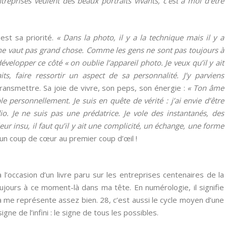
treprises veulent des beaux portraits vivants, c’est à moi d’être
 est sa priorité.
« Dans la photo, il y a la technique mais il y a
e ne vaut pas grand chose. Comme les gens ne sont pas toujours à
évelopper ce côté « on oublie l’appareil photo. Je veux qu’il y ait
ts, faire ressortir un aspect de sa personnalité. J’y parviens
transmettre. Sa joie de vivre, son peps, son énergie :
« Ton âme
e personnellement. Je suis en quête de vérité : j’ai envie d’être
io. Je ne suis pas une prédatrice. Je vole des instantanés, des
leur insu, il faut qu’il y ait une complicité, un échange, une forme
n coup de cœur au premier coup d’œil !
à l’occasion d’un livre paru sur les entreprises centenaires de la
oujours à ce moment-là dans ma tête. En numérologie, il signifie
é. Ça me représente assez bien. 28, c’est aussi le cycle moyen d’une
gne de l’infini : le signe de tous les possibles.