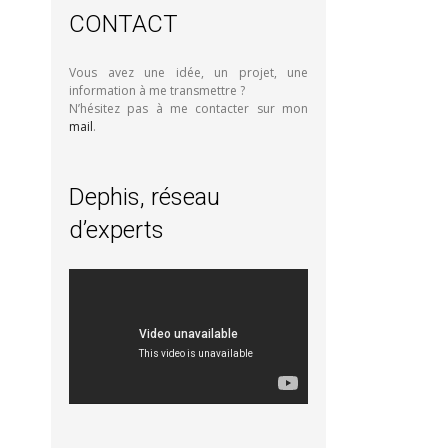
CONTACT
Vous avez une idée, un projet, une
information à me transmettre ?
N’hésitez pas à me contacter sur mon
mail
.
Dephis, réseau
d’experts
Lecteur
vidéo