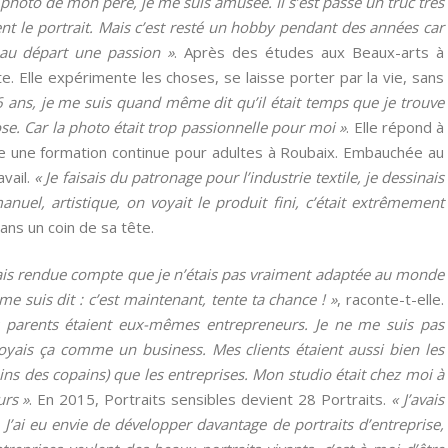
il photo de mon père, je me suis amusée. Il s’est passé un truc très
ment le portrait. Mais c’est resté un hobby pendant des années car
 au départ une passion »
. Après des études aux Beaux-arts à
. Elle expérimente les choses, se laisse porter par la vie, sans
6 ans, je me suis quand même dit qu’il était temps que je trouve
se. Car la photo était trop passionnelle pour moi »
. Elle répond à
 une formation continue pour adultes à Roubaix. Embauchée au
avail.
« Je faisais du patronage pour l’industrie textile, je dessinais
anuel, artistique, on voyait le produit fini, c’était extrêmement
dans un coin de sa tête.
’étais rendue compte que je n’étais pas vraiment adaptée au monde
 me suis dit : c’est maintenant, tente ta chance ! »
, raconte-t-elle.
 parents étaient eux-mêmes entrepreneurs. Je ne me suis pas
voyais ça comme un business. Mes clients étaient aussi bien les
ains des copains) que les entreprises. Mon studio était chez moi à
urs »
. En 2015, Portraits sensibles devient 28 Portraits.
« J’avais
J’ai eu envie de développer davantage de portraits d’entreprise,