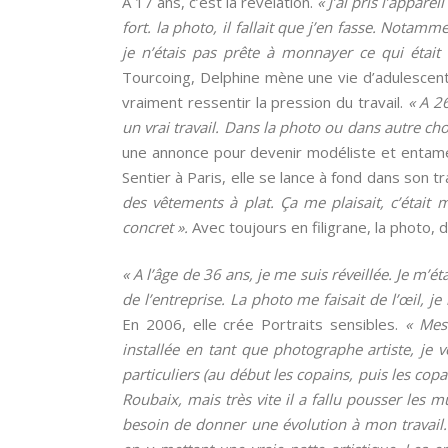
A 17 ans, c’est la révélation.
« J’ai pris l’appare
fort. la photo, il fallait que j’en fasse. Notam
je n’étais pas prête à monnayer ce qui était
Tourcoing, Delphine mène une vie d’adulescente
vraiment ressentir la pression du travail.
« A 2
un vrai travail. Dans la photo ou dans autre cho
une annonce pour devenir modéliste et entame
Sentier à Paris, elle se lance à fond dans son tr
des vêtements à plat. Ça me plaisait, c’était m
concret ».
Avec toujours en filigrane, la photo, 
« A l’âge de 36 ans, je me suis réveillée. Je m
de l’entreprise. La photo me faisait de l’œil, je
En 2006, elle crée Portraits sensibles.
« Mes
installée en tant que photographe artiste, je 
particuliers (au début les copains, puis les cop
Roubaix, mais très vite il a fallu pousser les m
besoin de donner une évolution à mon travail. 