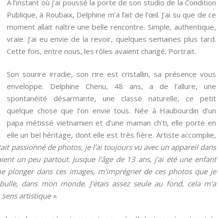
A l’instant où j’ai poussé la porte de son studio de la Condition
Publique, à Roubaix, Delphine m’a fait de l’œil. J’ai su que de ce
moment allait naître une belle rencontre. Simple, authentique,
vraie. J’ai eu envie de la revoir, quelques semaines plus tard.
Cette fois, entre nous, les rôles avaient changé. Portrait.
Son sourire irradie, son rire est cristallin, sa présence vous
enveloppe. Delphine Chenu, 48 ans, a de l’allure, une
spontanéité désarmante, une classe naturelle, ce petit
quelque chose que l’on envie tous. Née à Haubourdin d’un
papa métissé vietnamien et d’une maman ch’ti, elle porte en
elle un bel héritage, dont elle est très fière. Artiste accomplie,
ait passionné de photos, je l’ai toujours vu avec un appareil dans
aient un peu partout. Jusque l’âge de 13 ans, j’ai été une enfant
me plonger dans ces images, m’imprégner de ces photos que je
 bulle, dans mon monde. J’étais assez seule au fond, cela m’a
sens artistique »
.