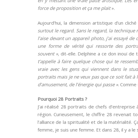
en y mettant une vraie patte artistique. Les en
force de proposition et ça me plait
».
Aujourd’hui, la dimension artistique d’un cliché
surtout le regard. Sans le regard, la techniqu
l’aise devant un appareil photo, j’ai essayé de d
une forme de vérité qui ressorte des portrai
souvent »,
dit-elle. Delphine a ce don inouï de 
t’appelle à faire quelque chose qui te ressembl
vraie avec les gens qui viennent dans le stud
portraits mais je ne veux pas que ce soit fait à 
d’amusement, de l’énergie qui passe »
. Comme u
Pourquoi 28 Portraits ?
J’ai réalisé 28 portraits de chefs d’entreprise 
région. Curieusement, le chiffre 28 revenait t
l’alliance de la spiritualité et de la matérialit
femme, je suis une femme. Et dans 28, il y a le si