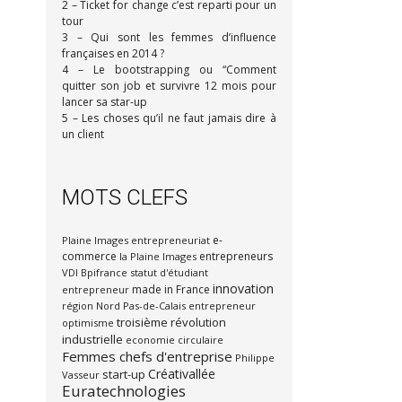
2 – Ticket for change c’est reparti pour un
tour
3 – Qui sont les femmes d’influence
françaises en 2014 ?
4 – Le bootstrapping ou “Comment
quitter son job et survivre 12 mois pour
lancer sa star-up
5 – Les choses qu’il ne faut jamais dire à
un client
MOTS CLEFS
e-
Plaine Images
entrepreneuriat
commerce
entrepreneurs
la Plaine Images
VDI
Bpifrance
statut d'étudiant
innovation
made in France
entrepreneur
région Nord Pas-de-Calais
entrepreneur
troisième révolution
optimisme
industrielle
economie circulaire
Femmes chefs d'entreprise
Philippe
Créativallée
start-up
Vasseur
Euratechnologies