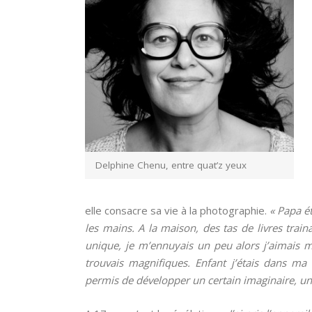
Delphine Chenu, entre quat’z yeux
elle consacre sa vie à la photographie.
«
Papa ét
les mains. A la maison, des tas de livres train
unique, je m’ennuyais un peu alors j’aimais 
trouvais magnifiques. Enfant j’étais dans ma
permis de développer un certain imaginaire, un 